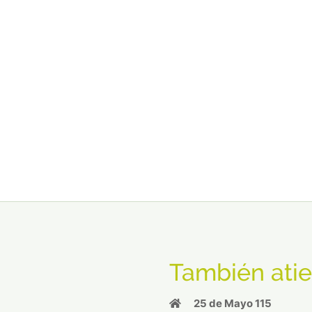
También atie
25 de Mayo 115