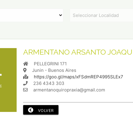
ARMENTANO ARSANTO JOAQU
PELLEGRINI 171
Junin - Buenos Aires
https://goo.gl/maps/xFSdmREP4995SLEx7
236 4343 303
armentanoquiropraxia@gmail.com
VOLVER