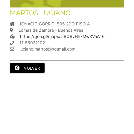
MARTOS LUCIANO
IGNACIO GORRITI 595 2DO PISO A
Lomas de Zamora - Buenos Aires
https://goo.gl/maps/iJRQRvHh7MwXVeWr6
11 65022102
luciano.martos@hotmail.com
VOLVER