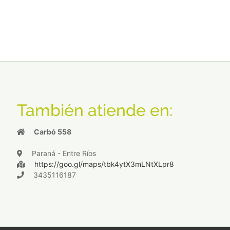
También atiende en:
Carbó 558
Paraná - Entre Ríos
https://goo.gl/maps/tbk4ytX3mLNtXLpr8
3435116187