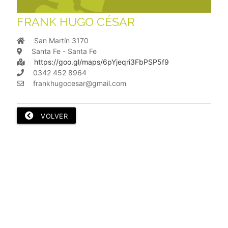
FRANK HUGO CÉSAR
San Martín 3170
Santa Fe - Santa Fe
https://goo.gl/maps/6pYjeqri3FbPSP5f9
0342 452 8964
frankhugocesar@gmail.com
VOLVER