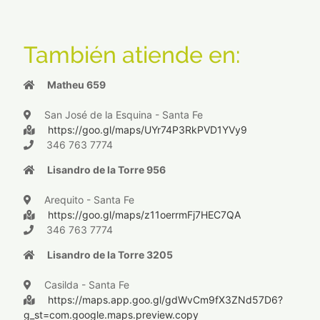
También atiende en:
Matheu 659
San José de la Esquina - Santa Fe
https://goo.gl/maps/UYr74P3RkPVD1YVy9
346 763 7774
Lisandro de la Torre 956
Arequito - Santa Fe
https://goo.gl/maps/z11oerrmFj7HEC7QA
346 763 7774
Lisandro de la Torre 3205
Casilda - Santa Fe
https://maps.app.goo.gl/gdWvCm9fX3ZNd57D6?
g_st=com.google.maps.preview.copy