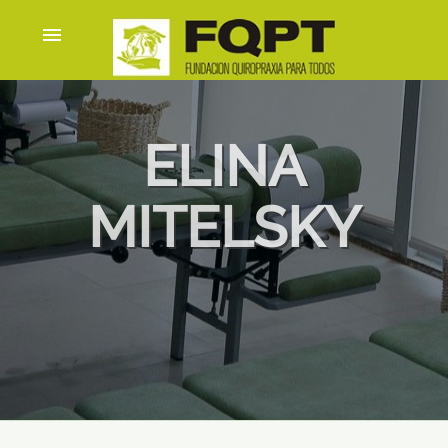
menu
ELINA
MITELSKY